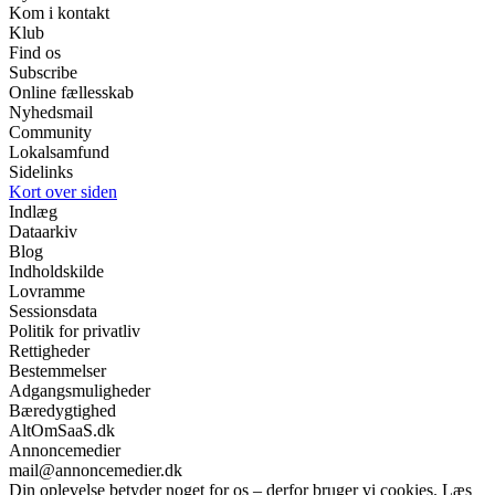
Kom i kontakt
Klub
Find os
Subscribe
Online fællesskab
Nyhedsmail
Community
Lokalsamfund
Sidelinks
Kort over siden
Indlæg
Dataarkiv
Blog
Indholdskilde
Lovramme
Sessionsdata
Politik for privatliv
Rettigheder
Bestemmelser
Adgangsmuligheder
Bæredygtighed
AltOmSaaS.dk
Annoncemedier
mail@annoncemedier.dk
Din oplevelse betyder noget for os – derfor bruger vi cookies. Læs