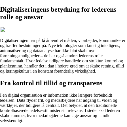
Digitaliseringens betydning for lederens
rolle og ansvar
Digitaliseringen har på få år ændret måden, vi arbejder, kommunikerer
og træffer beslutninger på. Nye teknologier som kunstig intelligens,
automatisering og dataanalyse har ikke blot skabt nye
forretningsmuligheder – de har også ændret lederens rolle
fundamentalt. Hvor ledelse tidligere handlede om struktur, kontrol og
planlægning, handler det i dag i højere grad om at skabe retning, tillid
og læringskultur i en konstant foranderlig virkelighed.
Fra kontrol til tillid og transparens
I en digital organisation er information ikke længere forbeholdt
ledelsen. Data flyder frit, og medarbejdere har adgang til viden og
værktøjer, der tidligere lå centralt. Det betyder, at den traditionelle
kontrolbaserede ledelsesstil mister sin relevans. I stedet skal lederen
skabe rammer, hvor medarbejderne kan tage ansvar og handle
selvstændigt.