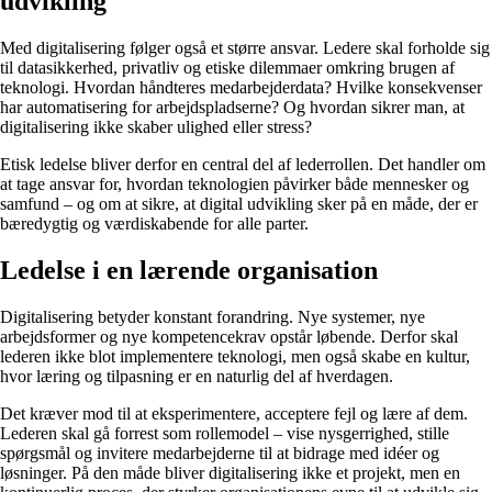
udvikling
Med digitalisering følger også et større ansvar. Ledere skal forholde sig
til datasikkerhed, privatliv og etiske dilemmaer omkring brugen af
teknologi. Hvordan håndteres medarbejderdata? Hvilke konsekvenser
har automatisering for arbejdspladserne? Og hvordan sikrer man, at
digitalisering ikke skaber ulighed eller stress?
Etisk ledelse bliver derfor en central del af lederrollen. Det handler om
at tage ansvar for, hvordan teknologien påvirker både mennesker og
samfund – og om at sikre, at digital udvikling sker på en måde, der er
bæredygtig og værdiskabende for alle parter.
Ledelse i en lærende organisation
Digitalisering betyder konstant forandring. Nye systemer, nye
arbejdsformer og nye kompetencekrav opstår løbende. Derfor skal
lederen ikke blot implementere teknologi, men også skabe en kultur,
hvor læring og tilpasning er en naturlig del af hverdagen.
Det kræver mod til at eksperimentere, acceptere fejl og lære af dem.
Lederen skal gå forrest som rollemodel – vise nysgerrighed, stille
spørgsmål og invitere medarbejderne til at bidrage med idéer og
løsninger. På den måde bliver digitalisering ikke et projekt, men en