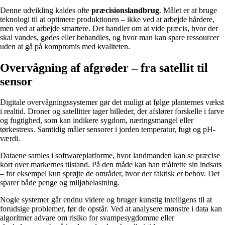
Denne udvikling kaldes ofte
præcisionslandbrug
. Målet er at bruge
teknologi til at optimere produktionen – ikke ved at arbejde hårdere,
men ved at arbejde smartere. Det handler om at vide præcis, hvor der
skal vandes, gødes eller behandles, og hvor man kan spare ressourcer
uden at gå på kompromis med kvaliteten.
Overvågning af afgrøder – fra satellit til
sensor
Digitale overvågningssystemer gør det muligt at følge planternes vækst
i realtid. Droner og satellitter tager billeder, der afslører forskelle i farve
og fugtighed, som kan indikere sygdom, næringsmangel eller
tørkestress. Samtidig måler sensorer i jorden temperatur, fugt og pH-
værdi.
Dataene samles i softwareplatforme, hvor landmanden kan se præcise
kort over markernes tilstand. På den måde kan han målrette sin indsats
– for eksempel kun sprøjte de områder, hvor der faktisk er behov. Det
sparer både penge og miljøbelastning.
Nogle systemer går endnu videre og bruger kunstig intelligens til at
forudsige problemer, før de opstår. Ved at analysere mønstre i data kan
algoritmer advare om risiko for svampesygdomme eller