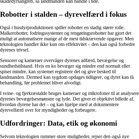
skadedyrsangreb, så landmanden kan handle i tide.
Robotter i stalden – dyrevelfærd i fokus
Også i husdyrproduktionen spiller robotter en stadig større rolle.
Malkerobotter, fodringssystemer og rengøringsrobotter har gjort det
muligt at automatisere mange af de mest tidskrævende opgaver. Men
teknologien handler ikke kun om effektivitet – den kan også forbedre
dyrenes trivsel.
Sensorer og kameraer overvåger dyrenes adfærd, bevægelse og
sundhedstilstand. Hvis en ko bevæger sig mindre end normalt eller
spiser mindre, kan systemet registrere det og give besked til
landmanden. Dermed kan sygdom opdages tidligere, og dyret kan få
behandling, før problemet bliver alvorligt.
I svine- og fjerkræstalde bruges kameraer og mikrofoner til at analysere
dyrenes bevægelsesmønstre og lyde. Det giver et objektivt billede af,
hvordan dyrene har det – og kan hjælpe med at dokumentere
dyrevelfærd over for myndigheder og forbrugere.
Udfordringer: Data, etik og økonomi
Selvom teknologien rummer store muligheder, rejser den også nye