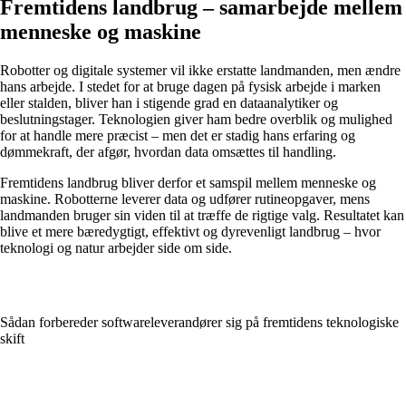
Fremtidens landbrug – samarbejde mellem
menneske og maskine
Robotter og digitale systemer vil ikke erstatte landmanden, men ændre
hans arbejde. I stedet for at bruge dagen på fysisk arbejde i marken
eller stalden, bliver han i stigende grad en dataanalytiker og
beslutningstager. Teknologien giver ham bedre overblik og mulighed
for at handle mere præcist – men det er stadig hans erfaring og
dømmekraft, der afgør, hvordan data omsættes til handling.
Fremtidens landbrug bliver derfor et samspil mellem menneske og
maskine. Robotterne leverer data og udfører rutineopgaver, mens
landmanden bruger sin viden til at træffe de rigtige valg. Resultatet kan
blive et mere bæredygtigt, effektivt og dyrevenligt landbrug – hvor
teknologi og natur arbejder side om side.
Sådan forbereder softwareleverandører sig på fremtidens teknologiske
skift