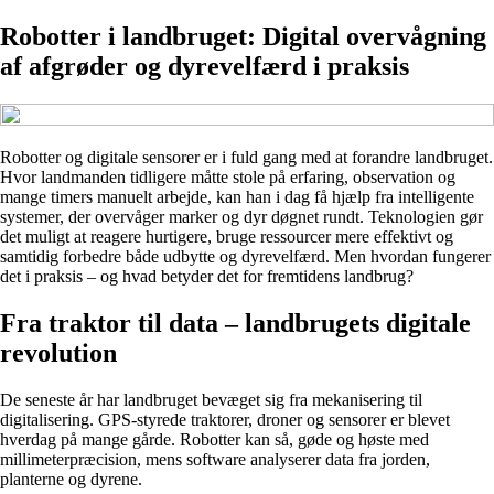
Robotter i landbruget: Digital overvågning
af afgrøder og dyrevelfærd i praksis
Robotter og digitale sensorer er i fuld gang med at forandre landbruget.
Hvor landmanden tidligere måtte stole på erfaring, observation og
mange timers manuelt arbejde, kan han i dag få hjælp fra intelligente
systemer, der overvåger marker og dyr døgnet rundt. Teknologien gør
det muligt at reagere hurtigere, bruge ressourcer mere effektivt og
samtidig forbedre både udbytte og dyrevelfærd. Men hvordan fungerer
det i praksis – og hvad betyder det for fremtidens landbrug?
Fra traktor til data – landbrugets digitale
revolution
De seneste år har landbruget bevæget sig fra mekanisering til
digitalisering. GPS-styrede traktorer, droner og sensorer er blevet
hverdag på mange gårde. Robotter kan så, gøde og høste med
millimeterpræcision, mens software analyserer data fra jorden,
planterne og dyrene.